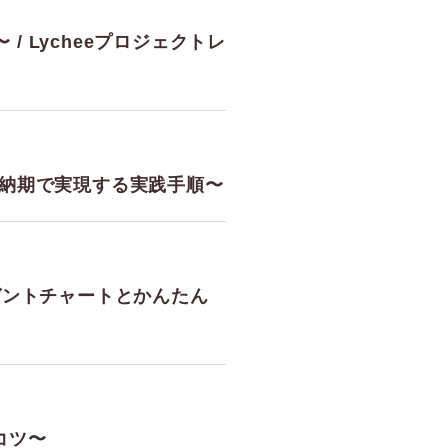
 Lycheeプロジェクトレ
を 短納期で実現する実践手順〜
eガントチャートとかんたん
コツ〜