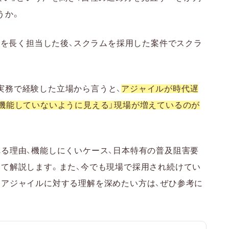
不一致
うか。
フォールの使い分け
PMを長く担当した後、スクラムを採用した案件でスクラ
使い分ける
い分ける
と規模で使い分ける
実務で経験した立場から言うと、
アジャイルが時代遅
され続けている理由
「機能していないように見える」現場が増えているのが
学べるため
進めやすいため
柔軟かつ計画的に進められるため
る理由、機能しにくいケース、日本特有の普及阻害要
いて解説します。また、今でも現場で採用され続けてい
ときのポイント
、アジャイルに対する理解を深めたい方は、ぜひ参考に
ら考えること
めること
ること