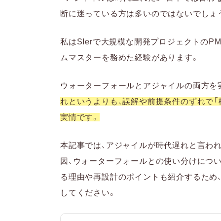
評価制度と進め方の
断に迷っている方は多いのではないでしょ
アジャイルとウォーター
私はSIerで大規模な開発プロジェクトの
要件の確定度合いで
ムマスターを務めた経験があります。
関係者の関与度で使
プロジェクトの期間
ウォーターフォールとアジャイルの両方を
アジャイルが現場で採用
れというよりも、誤解や前提条件のずれで
変化に対応しながら
実情です。
利用者に近い開発を
ハイブリッド開発で
本記事では、アジャイルが時代遅れと言われ
因、ウォーターフォールとの使い分けにつ
アジャイルを再設計する
る理由や再設計のポイントも紹介するため
手法ではなく課題か
してください。
導入範囲を小さく始
支援体制を先に整え