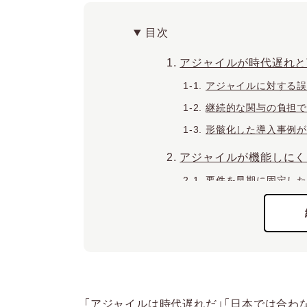
目次
アジャイルが時代遅れと
アジャイルに対する
継続的な関与の負担で
形骸化した導入事例
アジャイルが機能しにく
要件を早期に固定し
継続的な対話が難し
チームの裁量が小さ
日本でアジャイルが普及
要件を固めて進める
発注者と開発側の分
「アジャイルは時代遅れだ」「日本では合わ