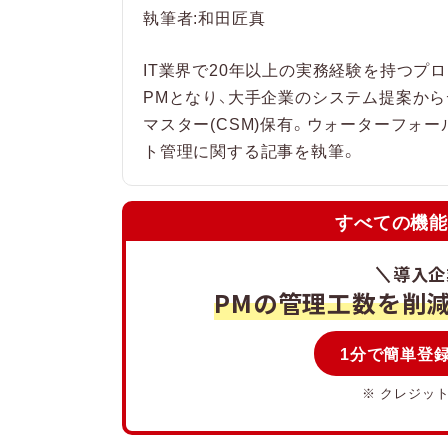
執筆者:和田匠真
【時代遅れと言わせない
管理ツールが有効
IT業界で20年以上の実務経験を持つプ
アジャイルに関するよく
PMとなり、大手企業のシステム提案から
マスター(CSM)保有。ウォーターフォ
アジャイルが向く人・
ト管理に関する記事を執筆。
アジャイルとスクラ
アジャイル導入はど
すべての機能
アジャイルでもドキ
まとめ:アジャイルは時
導入企業
ことが重要
PMの管理工数を削減す
1分で簡単登録
※ クレジッ