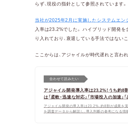
らず、現役の指針として参照されています。
当社が2025年2月に実施したシステムエンジ
入率は23.2%でした。 ハイブリッド開
り入れており、衰退している手法ではない
ここからは、アジャイルが時代遅れと言わ
合わせて読みたい
アジャイル開発導入率は23.2%！うち約8
は「柔軟・迅速な対応」「市場投入の加速」「
アジャイル開発の導入率は23.2%、約8割が成果を
を調査データから解説し、導入判断の参考になる情