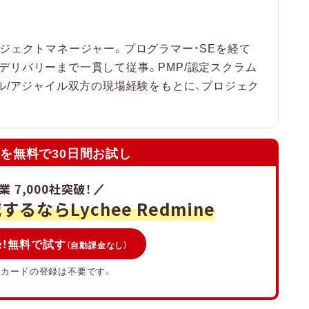
】アジャイルの弱みを補うならプロジェクト
ロジェクトマネージャー。プログラマー・SEを経て
ある質問
デリバリーまで一貫して従事。PMP/認定スクラム
ール/アジャイル双方の現場経験をもとに、プロジェク
向かない人の特徴はありますか
ムは何が違いますか
こから始めればよいですか
を無料で30日間お試し
ュメントは必要ですか
代遅れではなく前提条件に合うかで判断する
 7,000社突破！
るならLychee Redmine
！無料で試す
（自動課金なし）
トカードの登録は不要です。