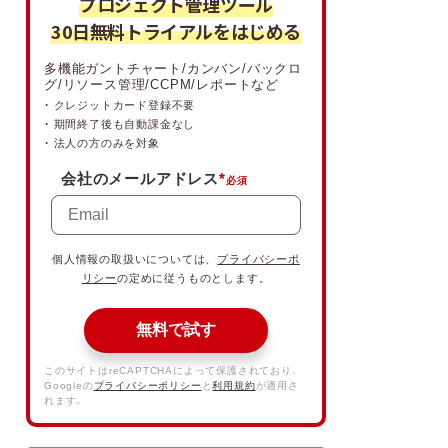
プロジェクト管理ツール
30日無料トライアルをはじめる
多機能ガントチャート/カンバン/バックロ
グ/リソース管理/CCPM/レポートなど
・ クレジットカード登録不要
・ 期間終了後も自動課金なし
・ 法人の方のみを対象
会社のメールアドレス
*
個人情報の取扱いについては、
プライバシーポ
リシー
の定めに従うものとします。
無料で試す
このサイトはreCAPTCHAによって保護されており、
Googleの
プライバシーポリシー
と
利用規約
が適用さ
れます。