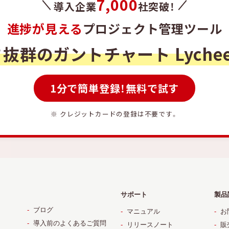
7,000
導入企業
社突破！
進捗が見える
プロジェクト管理ツール
さ抜群のガントチャート
Lyche
1分で簡単登録！無料で試す
※ クレジットカードの登録は不要です。
サポート
製品
ブログ
マニュアル
お
導入前のよくあるご質問
リリースノート
販