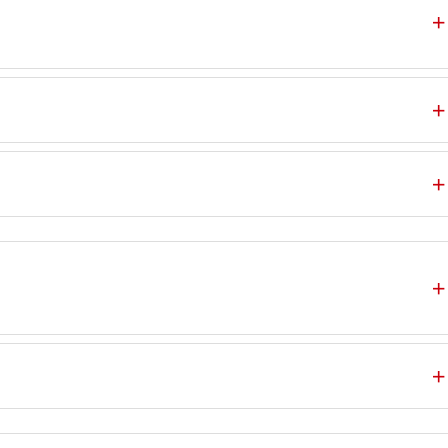
＋
＋
＋
＋
＋