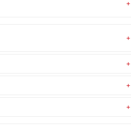
＋
＋
＋
＋
＋