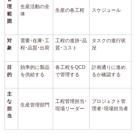
理
生産活動の全
生産の各工程
スケジュール
範
体
囲
対
需要・在庫・工
工程の進捗・品
タスクの進行状
象
程・品質・出荷
質・コスト
況
目
効率的に製品
各工程をQCD
計画通りに進め
的
を供給する
で管理する
るか確認する
主
な
工程管理担当・
プロジェクト管
生産管理部門
担
現場リーダー
理者・現場担当者
当