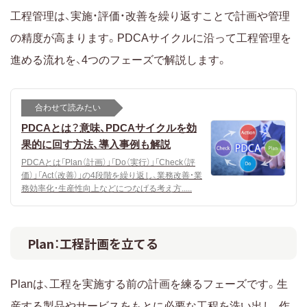
工程管理は、実施・評価・改善を繰り返すことで計画や管理
の精度が高まります。PDCAサイクルに沿って工程管理を
進める流れを、4つのフェーズで解説します。
合わせて読みたい
PDCAとは？意味、PDCAサイクルを効
果的に回す方法、導入事例も解説
PDCAとは「Plan（計画）」「Do（実行）」「Check（評
価）」「Act（改善）」の4段階を繰り返し、業務改善・業
務効率化・生産性向上などにつなげる考え方.....
Plan：工程計画を立てる
Planは、工程を実施する前の計画を練るフェーズです。生
産する製品やサービスをもとに必要な工程を洗い出し、作