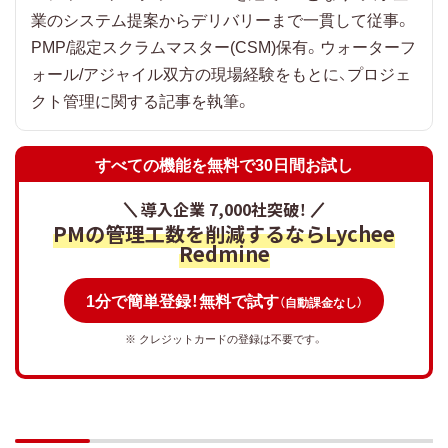
システム開発における工程管理
業のシステム提案からデリバリーまで一貫して従事。
PMP/認定スクラムマスター(CSM)保有。ウォーターフ
工程管理でよくある課題と解決策
ォール/アジャイル双方の現場経験をもとに、プロジェ
属人化して引き継ぎが難しくなる
クト管理に関する記事を執筆。
複数ファイル管理で情報がバラつく
進捗・課題がリアルタイムで把握できない
すべての機能を無料で30日間お試し
複数プロジェクトの横断管理ができない
導入企業 7,000社突破！
工程管理担当者に求められる仕事内容
PMの管理工数を削減するならLychee
Redmine
工程計画の立案と調整
進捗管理と関係者調整
1分で簡単登録！無料で試す
（自動課金なし）
改善活動の推進
※ クレジットカードの登録は不要です。
工程管理に向いている人の特徴
計画性があり全体を見渡せる
関係者と調整しながら進められる
改善を継続できる