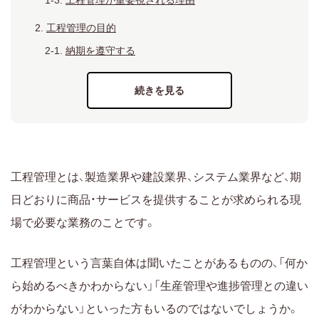
工程管理が重要視される理由
工程管理の目的
納期を遵守する
品質を安定させる
生産性を向上させる
コストを削減する
工程管理と生産管理・進捗管理の違い
工程管理と生産管理の違い
工程管理とは、製造業界や建設業界、システム業界など、期
工程管理と進捗管理の違い
日どおりに商品・サービスを提供することが求められる現
3つの管理範囲を整理した比較表
場で必要な業務のことです。
工程管理の進め方（PDCAサイクル）
工程管理という言葉自体は聞いたことがあるものの、「何か
Plan：工程計画を立てる
ら始めるべきかわからない」「生産管理や進捗管理との違い
Do：計画にもとづいて工程を実施する
がわからない」といった方もいるのではないでしょうか。
Check：実施結果を評価する