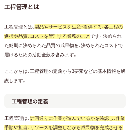
工程管理とは
工程管理システムの選び方
自社の業界・業務に対応しているか
工程管理とは、
製品やサービスを生産・提供する、各工程の
既存システムと連携できるか
進捗や品質、コストを管理する業務のこと
です。決められ
複数プロジェクトを横断管理できるか
た納期に決められた品質の成果物を、決められたコストで
導入・運用のコストとサポート体制が整っている
届けるための活動全般を含みます。
か
システム開発の工程管理にはLychee Redmineがおす
ここからは、工程管理の定義から3要素などの基本情報を解
すめ
説します。
ガントチャートで工程・進捗・工数を一元管理でき
る
工程管理の定義
複数プロジェクトの工程を横断的に管理できる
無料トライアルで自社運用に合うか確認できる
工程管理は、
計画通りに作業が進んでいるかを確認し、作業
工程管理に関するよくある質問
手順や担当、リソースを調整しながら成果物を完成させる
工程管理と施工管理は何が違いますか