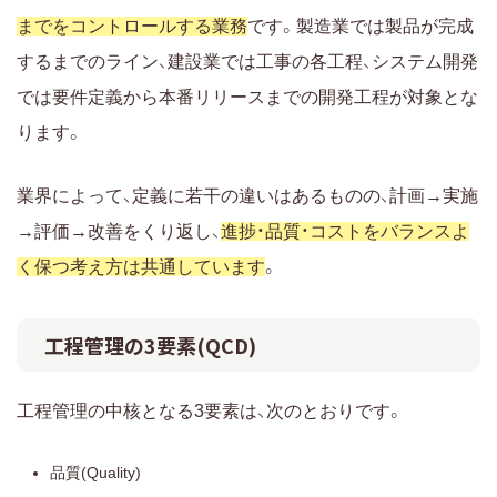
までをコントロールする業務
です。製造業では製品が完成
工程管理に資格は必要ですか
するまでのライン、建設業では工事の各工程、システム開発
工程管理表には何を記載しますか
では要件定義から本番リリースまでの開発工程が対象とな
工程管理はExcelだけでできますか
ります。
工程管理システムはいつ導入すべきですか
まとめ：工程管理を理解して自社に合った進め方とツ
業界によって、定義に若干の違いはあるものの、計画→実施
ールを選ぼう
→評価→改善をくり返し、
進捗・品質・コストをバランスよ
く保つ考え方は共通しています
。
工程管理の3要素(QCD)
工程管理の中核となる3要素は、次のとおりです。
品質(Quality)