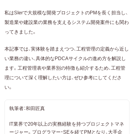
Action：課題を改善する
私はSIerで大規模な開発プロジェクトのPMを長く担当し、
工程管理で使われる代表的な工程管理表
製造業や建設業の業務を支えるシステム開発案件にも関わ
ガントチャート
ってきました。
バーチャート
ネットワーク図（PERT図）
本記事では、実体験を踏まえつつ、工程管理の定義から近し
累積グラフ（流動数曲線）
い業務の違い、具体的なPDCAサイクルの進め方を解説し
ます。工程管理表や業界別の特徴も紹介するため、工程管
工程管理の方法
理について深く理解したい方は、ぜひ参考にしてくださ
紙・ホワイトボードで管理する
い。
Excel・スプレッドシートで管理する
工程管理システムで管理する
執筆者：和田匠真
業界別の工程管理の特徴
製造業における工程管理
IT業界で20年以上の実務経験を持つプロジェクトマネ
建設業における工程管理
ージャー。プログラマー・SEを経てPMとなり、大手企