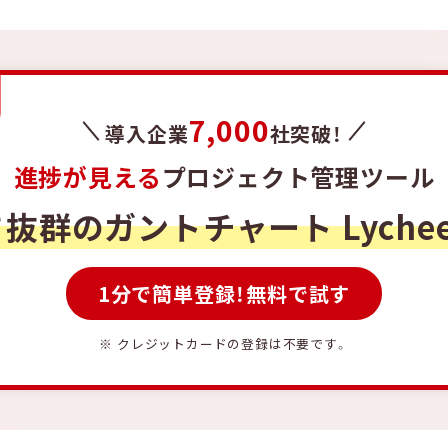
7,000
導入企業
社突破！
進捗が見える
プロジェクト管理ツール
さ抜群のガントチャート
Lyche
1分で簡単登録！無料で試す
※ クレジットカードの登録は不要です。