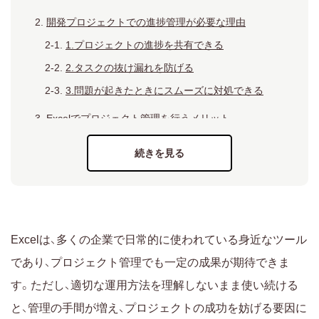
開発プロジェクトでの進捗管理が必要な理由
1.プロジェクトの進捗を共有できる
2.タスクの抜け漏れを防げる
3.問題が起きたときにスムーズに対処できる
Excelでプロジェクト管理を行うメリット
以前から社内で使っている場合はコストがかから
ない
スキルアップにつながる
進捗管理表のテンプレートを見つけやすい
Excelでプロジェクト管理を行うデメリット（限界）
Excelは、多くの企業で日常的に使われている身近なツール
プロジェクト管理表を作成する手間がある
であり、プロジェクト管理でも一定の成果が期待できま
スマートフォン上では使いにくい
す。ただし、適切な運用方法を理解しないまま使い続ける
複数人で更新するとトラブルになり得る
と、管理の手間が増え、プロジェクトの成功を妨げる要因に