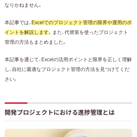
Excelで複数プロジェクトを扱う際の注意点
なりかねません。
Excelを使って開発プロジェクトの進捗管理を始める方
法
本記事では、
Excelでのプロジェクト管理の限界や運用のポ
進捗管理の事前準備
イントを解説します
。また、代替策を使ったプロジェクト
【準備1】タスクを洗い出す
管理の方法もまとめました。
【準備2】タスクの親子関係・依存関係を整理す
る
本記事を通じて、Excelの活用ポイントと限界を正しく理解
【準備3】各タスクの期限を設定
し、自社に最適なプロジェクト管理の方法を見つけてくだ
【準備4】担当者へタスクを割り振る
さい。
WBSの作成方法（Excelでの具体的手順）
進捗管理表を作成する
例1.ガントチャート
開発プロジェクトにおける進捗管理とは
例2.カレンダー
表を使って進捗管理を行う