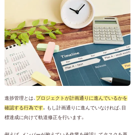
進捗管理表Excelテンプレート（無料）を使う方法
Excelでのガントチャート作成時の注意点
タスク変更が後続タスクへ自動反映されない
タスク数が増えると更新負荷が急増する
複数人で同時編集するとファイル競合が発生する
複数プロジェクトの統合管理に向いていない
Excel管理は小規模・短期プロジェクトに限定される
開発プロジェクトの進捗管理はExcelではなくプロジェ
クト管理ツールを使おう
開発プロジェクトの進捗管理をプロジェクト管理ツー
進捗管理とは、
プロジェクトが計画通りに進んでいるかを
ルで行うべき理由
確認する行為です
。もし計画通りに進んでいなければ、目
表を作成する手間がない
標達成に向けて軌道修正を行います。
スマートフォンで閲覧しやすい
複数人で扱いやすい
例えば、メンバーが抱えている作業を確認してタスクを再