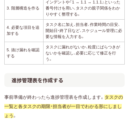
インデントや「1 → 1.1 → 1.1.1」といった
3. 階層構造を作る
番号付けを用い、タスクの親子関係をわか
りやすく整理する。
タスク名に加え、担当者、作業時間の目安、
4. 必要な項目を追
開始日・終了日など、スケジュール管理に必
加する
要な情報を入力する。
タスクに漏れがないか、粒度にばらつきが
5. 抜け漏れを確認
ないかを確認し、必要に応じて修正を行
する
う。
進捗管理表を作成する
事前準備が終わったら進捗管理表を作成します。
タスクの
一覧と各タスクの期限・担当者が一目でわかる形にしまし
ょう
。