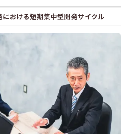
発における短期集中型開発サイクル
A
のくらい？
変更することは可能？
敗する原因とは？
開発を加速させよう