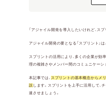
管理が複雑にな
スプリント運用
メンバー間のコ
スプリントの流れ・手順
「アジャイル開発を導入したいけれど、スプ
1.プロダクト・バック
2.スプリント計画の
アジャイル開発の要となる「スプリント」は
3.スプリントの実施
スプリントの活用により、多くの企業が効
4.スプリントレビュー
理の複雑さやメンバー間のコミュニケーシ
5.スプリントレトロ
スプリントを導入するポ
本記事では、
スプリントの基本概念からメリ
スプリント導入に必
説
します。スプリントを上手に活用して、
明確なゴール設定と
速させましょう。
プロジェクト管理ツ