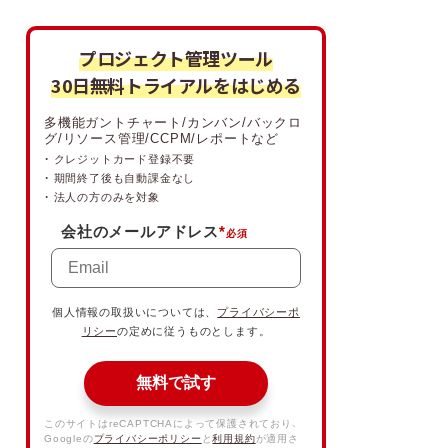
プロジェクト管理ツール
30日無料トライアルをはじめる
多機能ガントチャート/カンバン/バックロ
グ/リソース管理/CCPM/レポートなど
・ クレジットカード登録不要
・ 期間終了後も自動課金なし
・ 法人の方のみを対象
会社のメールアドレス
*
個人情報の取扱いについては、
プライバシーポ
リシー
の定めに従うものとします。
無料で試す
このサイトはreCAPTCHAによって保護されており、
Googleの
プライバシーポリシー
と
利用規約
が適用さ