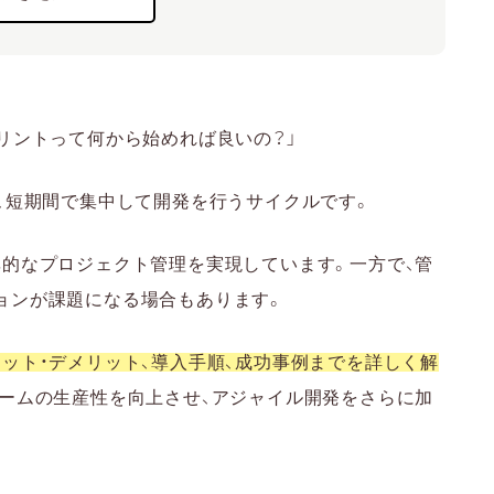
りやすい
の習得が難しい
ミュニケーションが重視される
リントって何から始めれば良いの？」
ログの作成
策定
、短期間で集中して開発を行うサイクルです。
とデイリースクラム
率的なプロジェクト管理を実現しています。一方で、管
ョンが課題になる場合もあります。
スペクティブ（ふりかえり）
イント
ット・デメリット、導入手順、成功事例までを詳しく解
要な体制づくりと役割分担
チームの生産性を向上させ、アジャイル開発をさらに加
チームへの共有
ールの活用