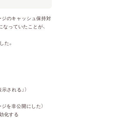
ebページのキャッシュ保持対
になっていたことが、
した。
表示される」）
ージを非公開にした）
無効化する