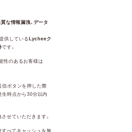
悪質な情報漏洩、データ
ご提供している
Lycheeク
外
です。
能性のあるお客様は
送信ボタンを押した際
発生時点から30分以内
絡させていただきます。
はすべてキャッシュを無