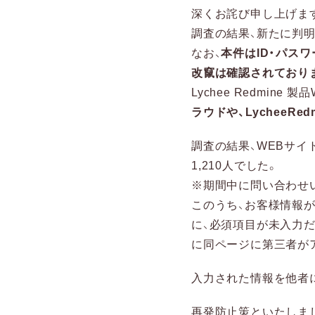
深くお詫び申し上げま
調査の結果、新たに判
なお、
本件はID・パス
改竄は確認されており
Lychee Redmi
ラウドや、LycheeR
調査の結果、WEBサ
1,210人でした。
※期間中に問い合わせ
このうち、お客様情報
に、必須項目が未入力
に同ページに第三者が
入力された情報を他者
再発防止策といたしま