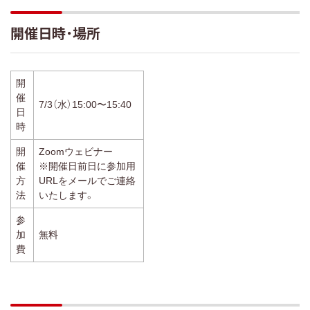
開催日時・場所
開
催
7/3（水）15:00〜15:40
日
時
開
Zoomウェビナー
催
※
開催日前日に参加用
方
URLをメールでご連絡
法
いたします。
参
加
無料
費