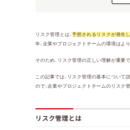
地震や火災など災害
リスク管理における４つ
リスクを回避する
リスクを低減する
リスク管理とは、
予想されるリスクが発生し
リスクを移転する
年、企業やプロジェクトチームの環境はより
リスクを受容する
そのため、リスク管理の正しい理解が重要で
リスク管理の手順
1. リスク要因の洗い
この記事では、リスク管理の基本について
2. リスクの分析・評
ので、企業やプロジェクトチームのリスク
3. リスク対策を検討
4. 対策の評価を行う
プロジェクトのリスク管
リスク管理とは
リスク管理の重要性と手