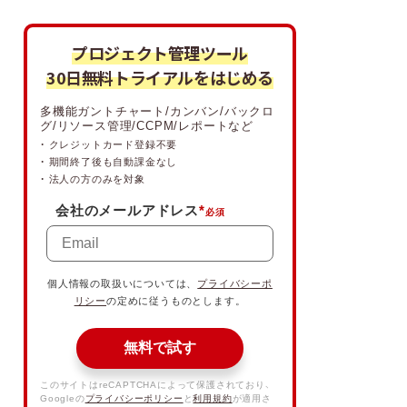
プロジェクト管理ツール
30日無料トライアルをはじめる
多機能ガントチャート/カンバン/バックロ
グ/リソース管理/CCPM/レポートなど
・ クレジットカード登録不要
・ 期間終了後も自動課金なし
・ 法人の方のみを対象
会社のメールアドレス
*
個人情報の取扱いについては、
プライバシーポ
リシー
の定めに従うものとします。
無料で試す
このサイトはreCAPTCHAによって保護されており、
Googleの
プライバシーポリシー
と
利用規約
が適用さ