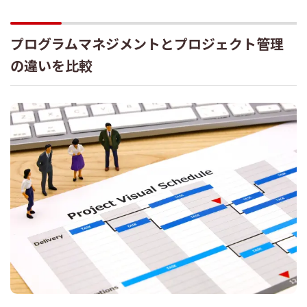
プログラムマネジメントとプロジェクト管理
の違いを比較