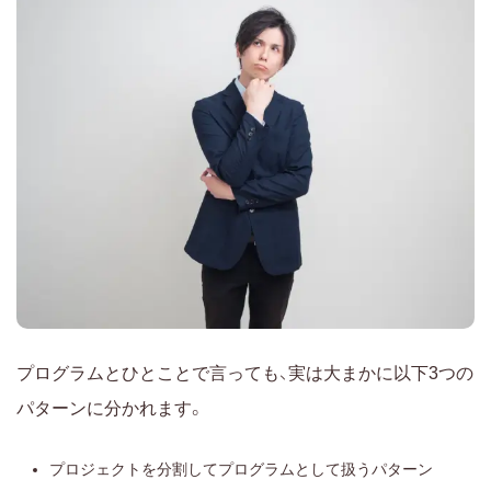
プログラムとひとことで言っても、実は大まかに以下3つの
パターンに分かれます。
プロジェクトを分割してプログラムとして扱うパターン