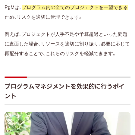
PgMは、
プログラム内の全てのプロジェクトを一望できる
ため、リスクを適切に管理できます。
例えば、プロジェクトが人手不足や予算超過といった問題
に直面した場合、リソースを適切に割り振り、必要に応じて
再配分することで、これらのリスクを軽減できます。
プログラムマネジメントを効果的に行うポイ
ント