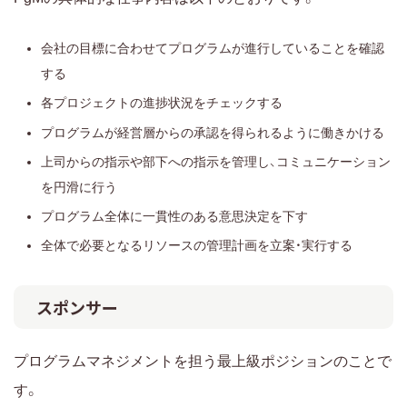
会社の目標に合わせてプログラムが進行していることを確認
する
各プロジェクトの進捗状況をチェックする
プログラムが経営層からの承認を得られるように働きかける
上司からの指示や部下への指示を管理し、コミュニケーション
を円滑に行う
プログラム全体に一貫性のある意思決定を下す
全体で必要となるリソースの管理計画を立案・実行する
スポンサー
プログラムマネジメントを担う最上級ポジションのことで
す。