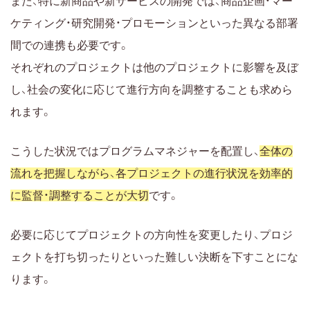
また、特に新商品や新サービスの開発では、商品企画・マー
ケティング・研究開発・プロモーションといった異なる部署
間での連携も必要です。
それぞれのプロジェクトは他のプロジェクトに影響を及ぼ
し、社会の変化に応じて進行方向を調整することも求めら
れます。
こうした状況ではプログラムマネジャーを配置し、
全体の
流れを把握しながら、各プロジェクトの進行状況を効率的
に監督・調整することが大切
です。
必要に応じてプロジェクトの方向性を変更したり、プロジ
ェクトを打ち切ったりといった難しい決断を下すことにな
ります。