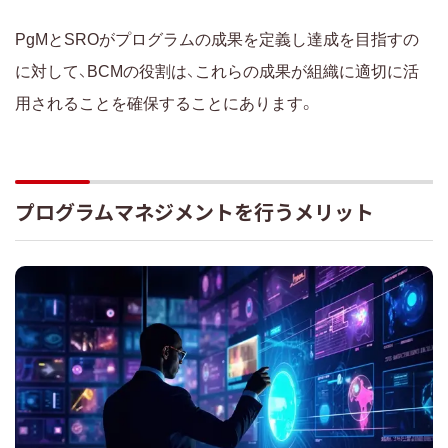
PgMとSROがプログラムの成果を定義し達成を目指すの
に対して、BCMの役割は、これらの成果が組織に適切に活
用されることを確保することにあります。
プログラムマネジメントを行うメリット