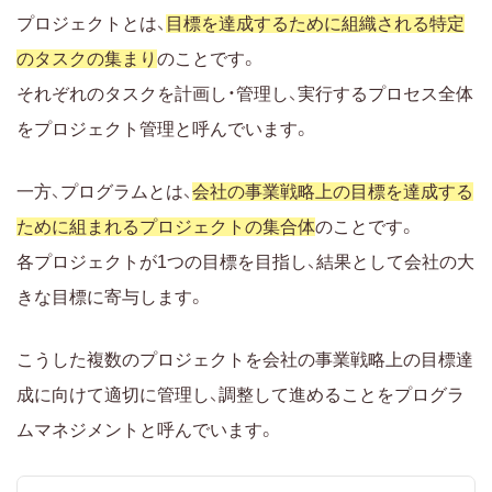
プロジェクトとは、
目標を達成するために組織される特定
のタスクの集まり
のことです。
それぞれのタスクを計画し・管理し、実行するプロセス全体
をプロジェクト管理と呼んでいます。
一方、プログラムとは、
会社の事業戦略上の目標を達成する
ために組まれるプロジェクトの集合体
のことです。
各プロジェクトが1つの目標を目指し、結果として会社の大
きな目標に寄与します。
こうした複数のプロジェクトを会社の事業戦略上の目標達
成に向けて適切に管理し、調整して進めることをプログラ
ムマネジメントと呼んでいます。