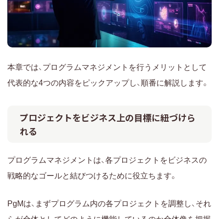
本章では、プログラムマネジメントを行うメリットとして
代表的な4つの内容をピックアップし、順番に解説します。
プロジェクトをビジネス上の目標に紐づけら
れる
プログラムマネジメントは、各プロジェクトをビジネスの
戦略的なゴールと結びつけるために役立ちます。
PgMは、まずプログラム内の各プロジェクトを調整し、それ