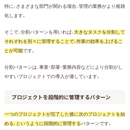
特に、さまざまな部門が関わる場合、管理の業務がより複雑
化します。
そこで、分割パターンを用いれば、
大きなタスクを分割して
それぞれを別々に管理することで、作業の効率を上げるこ
とが可能
です。
分割パターンは、事業・部署・業務内容などにより分割がし
やすいプロジェクトでの導入が適しています。
プロジェクトを段階的に管理するパターン
一つのプロジェクトが完了した後に次のプロジェクトを始
める、というように段階的に管理する
パターンです。