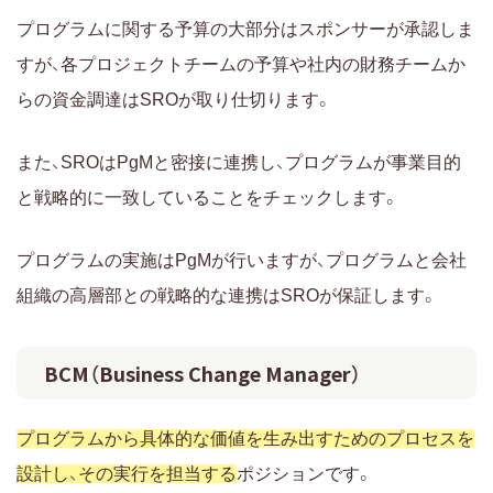
プログラムに関する予算の大部分はスポンサーが承認しま
すが、各プロジェクトチームの予算や社内の財務チームか
らの資金調達はSROが取り仕切ります。
また、SROはPgMと密接に連携し、プログラムが事業目的
と戦略的に一致していることをチェックします。
プログラムの実施はPgMが行いますが、プログラムと会社
組織の高層部との戦略的な連携はSROが保証します。
BCM（Business Change Manager）
プログラムから具体的な価値を生み出すためのプロセスを
設計し、その実行を担当する
ポジションです。