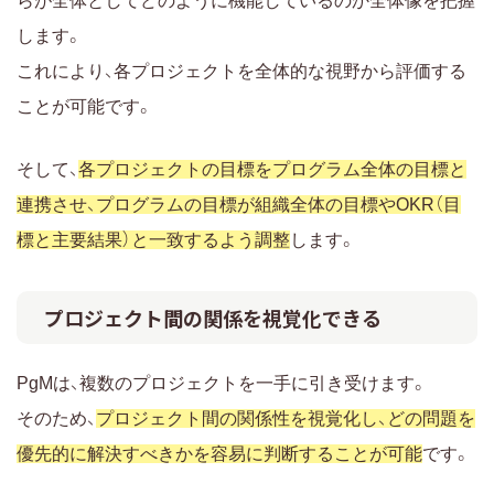
らが全体としてどのように機能しているのか全体像を把握
します。
これにより、各プロジェクトを全体的な視野から評価する
ことが可能です。
そして、
各プロジェクトの目標をプログラム全体の目標と
連携させ、プログラムの目標が組織全体の目標やOKR（目
標と主要結果）と一致するよう調整
します。
プロジェクト間の関係を視覚化できる
​​PgMは、複数のプロジェクトを一手に引き受けます。
そのため、
プロジェクト間の関係性を視覚化し、どの問題を
優先的に解決すべきかを容易に判断することが可能
です。