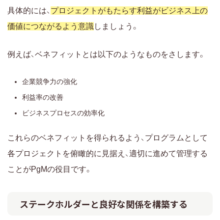
具体的には、
プロジェクトがもたらす利益がビジネス上の
価値につながるよう意識
しましょう。
例えば、ベネフィットとは以下のようなものをさします。
企業競争力の強化
利益率の改善
ビジネスプロセスの効率化
これらのベネフィットを得られるよう、プログラムとして
各プロジェクトを俯瞰的に見据え、適切に進めて管理する
ことがPgMの役目です。
ステークホルダーと良好な関係を構築する