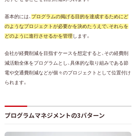
基本的には、
プログラムの掲げる目的を達成するためにど
のようなプロジェクトが必要かを決めたうえで、それらを
どのように進行させるかを管理
します。
会社が経費削減を目指すケースを想定すると、その経費削
減活動全体をプログラムとし、具体的な取り組みである節
電や交通費削減などが個々のプロジェクトとして位置付け
られます。
プログラムマネジメントの3パターン