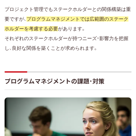
プロジェクト管理でもステークホルダーとの関係構築は重
要ですが、
プログラムマネジメントでは広範囲のステーク
ホルダーを考慮する必要
があります。
それぞれのステークホルダーが持つニーズ・影響力を把握
し、良好な関係を築くことが求められます。
プログラムマネジメントの課題・対策