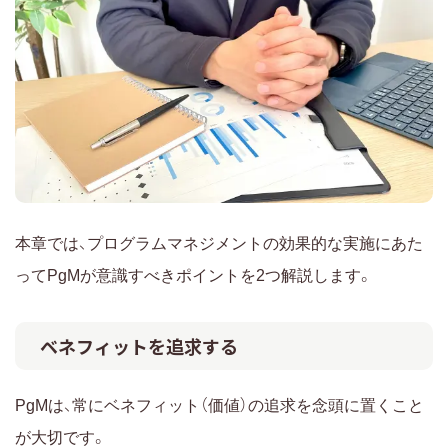
本章では、プログラムマネジメントの効果的な実施にあた
ってPgMが意識すべきポイントを2つ解説します。
ベネフィットを追求する
PgMは、常にベネフィット（価値）の追求を念頭に置くこと
が大切です。