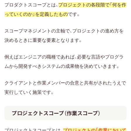
プロダクトスコープとは、
プロジェクトの各段階で「何を作
っていくのか」を定義したもの
です。
スコープマネジメントの主軸で、プロジェクトの進め方を
決めるときに重要な要素となります。
例えばエンジニアの職種であれば、必要な言語やプログラ
ムから開発すべきシステムの成果物を決めていきます。
クライアントと作業メンバーの合意と共有がされたうえで
実行していく施策です。
プロジェクトスコープ（作業スコープ）
プロジェクトスコープとは、
プロジェクトの「作業において