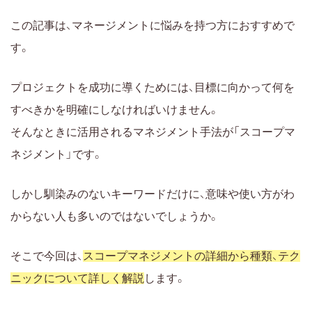
しょう
この記事は、マネージメントに悩みを持つ方におすすめで
す。
プロジェクトを成功に導くためには、目標に向かって何を
すべきかを明確にしなければいけません。
そんなときに活用されるマネジメント手法が「スコープマ
ネジメント」です。
しかし馴染みのないキーワードだけに、意味や使い方がわ
からない人も多いのではないでしょうか。
そこで今回は、
スコープマネジメントの詳細から種類、テク
ニックについて詳しく解説
します。