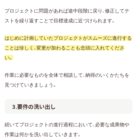
プロジェクトに問題があれば途中段階に戻り、修正してテ
ストを繰り返すことで目標達成に近づけられます。
はじめに計画していたプロジェクトがスムーズに進行する
ことは珍しく、変更が加わることも念頭に入れてくださ
い。
作業に必要なものを全体で相談して、納得のいくかたちを
見つけていきましょう。
3.要件の洗い出し
続いてプロジェクトの進行過程において、必要な成果物や
作業は何かを洗い出していきます。