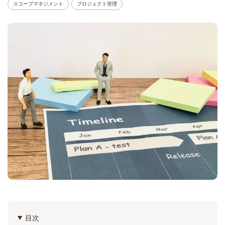
スコープマネジメント
プロジェクト管理
目次