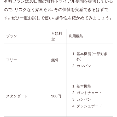
有料プランは30日間の無料トライアル期間を提供している
ので、リスクなく始められ、その価値を実感できるはずで
す。ぜひ一度お試しで使い、操作性を確かめてみましょう。
月額料
プラン
利用機能
金
基本機能（一部対象
外）
フリー
無料
カンバン
基本機能
ガントチャート
スタンダード
900円
カンバン
ダッシュボード