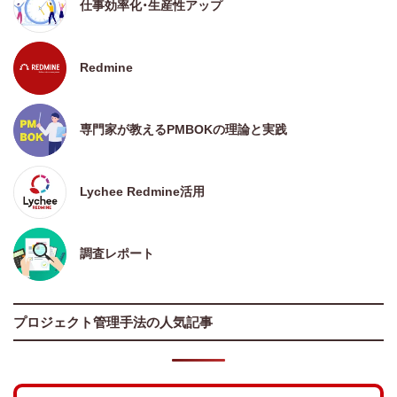
仕事効率化・生産性アップ
Redmine
専門家が教えるPMBOKの理論と実践
Lychee Redmine活用
調査レポート
プロジェクト管理手法の人気記事