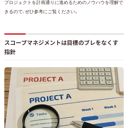
プロジェクトを計画通りに進めるためのノウハウを理解で
きるので、ぜひ参考にご覧ください。
スコープマネジメントは目標のブレをなくす
指針