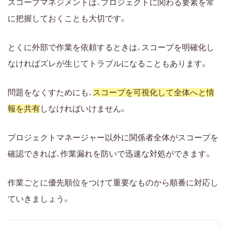
スコープマネジメントは、プロジェクトに関わる要素を常
に把握しておくことも大切です。
とくに外部で作業を依頼するときは、スコープを明確化し
なければズレが生じてトラブルになることもあります。
問題をなくすためにも、
スコープを可視化して全体へと情
報を共有
しなければいけません。
プロジェクトマネージャー以外に関係者全体がスコープを
確認できれば、作業漏れを防いで迅速な対処ができます。
作業ごとに優先順位をつけて重要なものから順番に対応し
ていきましょう。