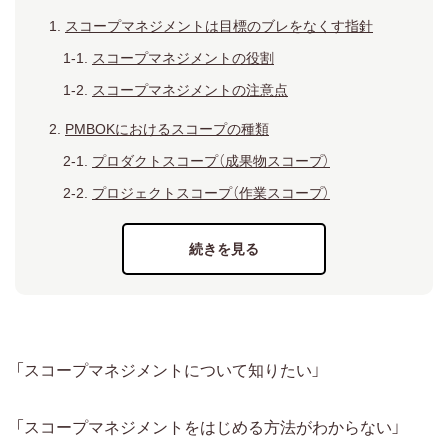
スコープマネジメントは目標のブレをなくす指針
スコープマネジメントの役割
スコープマネジメントの注意点
PMBOKにおけるスコープの種類
プロダクトスコープ（成果物スコープ）
プロジェクトスコープ（作業スコープ）
スコープマネジメントに必要な5つのテクニック
1.プロジェクトチーム全員から合意を取る
2.最新の状態を維持する
3.要件の洗い出し
4.スコープを可視化
「スコープマネジメントについて知りたい」
スコープマネジメントにはLychee Redmineがおすすめ
「スコープマネジメントをはじめる方法がわからない」
軸がブレないようにスコープマネジメントをはじめま