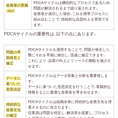
PDCAサイクルは継続的なプロセスであるため、
改善策の実施
問題が解決されるまで繰り返されます。
（Act）
改善策が成功した場合、これを標準プロセスに
組み込むことで、持続的な品質向上を実現でき
ます。
PDCAサイクルの重要性は、以下の点にあります。
PDCAサイクルを適用することで、問題が発生した
問題の早
際にそれを早期に検出し、迅速に修正できます。
期発見と
これにより、品質の向上とリソースの無駄を減少さ
修正
せます。
PDCAサイクルはデータ収集と分析を重要視しま
データに
す。
基づいた
データに基づいた意思決定を行うことで、客観的な
意思決定
情報をもとに最適な改善策を導き出せます。
PDCAサイクルは組織全体に持続的な改善文化を浸
持続的な
透させるのに役立ちます。
改善文化
従業員は問題を特定し、解決策を提案し、プロセス
の確立