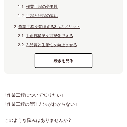
作業工程の必要性
工程と行程の違い
作業工程を管理する3つのメリット
1.進行状況を可視化できる
2.品質と生産性を向上させる
3.在庫調整ができる
作業工程において重要なPDCAサイクル
作業工程の管理方法
Microsoft Excel、Googleスプレッドシート
紙媒体
「作業工程について知りたい」
工程管理ツール
「作業工程の管理方法がわからない」
マニュアル作成ツール・情報共有ツール
このような悩みはありませんか？
作業工程の管理にはLychee Redmineがおすすめ