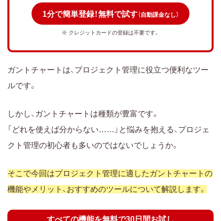
選
1分で簡単登録！無料で試す
（自動課金なし）
1.Lychee Redmine｜優れた操作性と充実した機能
※ クレジットカードの登録は不要です。
でプロジェクト管理に最適
2.みんなでガント.com｜ToDoリストを使ってプロ
ジェクトが管理をできる
ガントチャートは、プロジェクト管理に役立つ便利なツー
3.Backlog｜プロジェクトの表示期間が切り替えら
ルです。
れる
4.jooto｜シンプルな機能でプロジェクトを管理で
しかし、ガントチャートは種類が豊富です。
きる
「どれを使えば分からない……」と悩みを抱える、プロジェ
5.Wrike｜プロジェクト関係者の情報共有が簡単
クト管理の初心者も多いのではないでしょうか。
6.planio｜スマートフォンでもプロジェクトを管理
できる
そこで今回はプロジェクト管理に適したガントチャートの
7.Elegantt for Trello｜カレンダーと連携してプロジ
機能やメリット、おすすめのツールについて解説します。
ェクトが管理できる
8.teamgantt｜カンバンやカレンダーへの切り替え
すべての機能を無料で30日間お試し