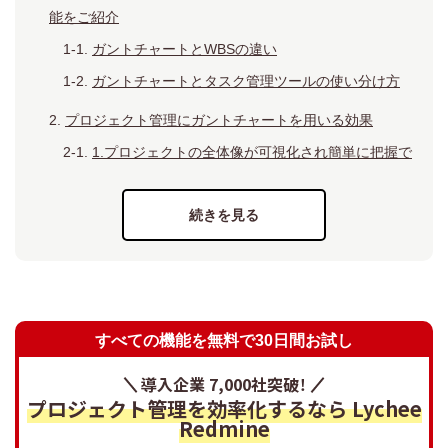
能をご紹介
ガントチャートとWBSの違い
ガントチャートとタスク管理ツールの使い分け方
プロジェクト管理にガントチャートを用いる効果
1.プロジェクトの全体像が可視化され簡単に把握で
きる
2.プロジェクトが適切か計画段階で確認できる
3.問題に対して迅速に対処できる
4.情報供給によりメンバーのモチベーションやチー
ムワーク向上が期待できる
プロジェクト管理におけるガントチャートの弱点
すべての機能を無料で30日間お試し
プロジェクト管理で使いやすいガントチャートの選定
導入企業 7,000社突破！
ポイント
プロジェクト管理を効率化するなら Lychee
Redmine
プロジェクト管理のためのガントチャートおすすめ10