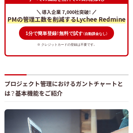
が可能
9.Instagantt｜プロジェクト内のタスクのつながり
導入企業 7,000社突破！
が分かりやすい
PMの管理工数を削減するLychee Redmine
10.Brabio!｜プロジェクトの人的リソース管理が
1分で簡単登録！無料で試す
しやすいガントチャート
（自動課金なし）
※ クレジットカードの登録は不要です。
【無料】個人のプロジェクト管理に使えるガントチャー
トツール
使いやすいガントチャートでプロジェクトを管理しよ
う
プロジェクト管理におけるガントチャートと
は？基本機能をご紹介