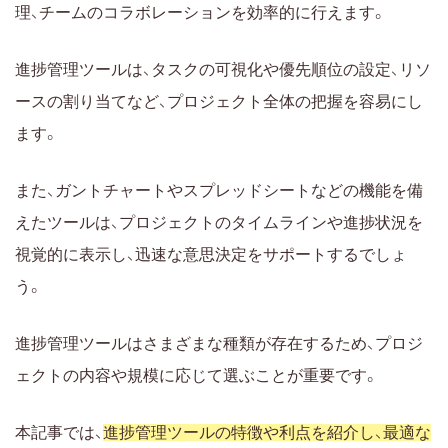
理、チームのコラボレーションを効率的に行えます。
Lychee Redmine
Wrike
進捗管理ツールは、タスクの可視化や優先順位の設定、リソ
Monday.com
ースの割り当てなど、プロジェクト全体の把握を容易にし
Basecamp
ます。
Teamwork
Smartsheet
また、ガントチャートやスプレッドシートなどの機能を備
Notion
えたツールは、プロジェクトのタイムラインや進捗状況を
TeamGantt
視覚的に表示し、迅速な意思決定をサポートするでしょ
MeisterTask
う。
ClickUp
Airtable
進捗管理ツールはさまざまな種類が存在するため、プロジ
GitHub
ェクトの内容や規模に応じて選ぶことが重要です。
進捗管理ツールを導入してプロジェクトを効率的に進
本記事では、
めよう！
進捗管理ツールの特徴や利点を紹介し、最適な