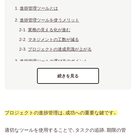
進捗管理ツールとは
進捗管理ツールを使うメリット
業務の見える化が進む
マネジメントの工数が減る
プロジェクトの達成意識が上がる
進捗管理ツールの選び方のポイント
クラウド型かオンプレミス型か
必要な機能が過不足なく備わっているか
コストが予算範囲内か
セキュリティ面に配慮されたツールか
操作性やUIは優れているか
プロジェクトの進捗管理は、成功への重要な鍵です。
サポートが充実しているか
適切なツールを使用することで、タスクの追跡、期限の管
進捗管理におすすめのツール12選