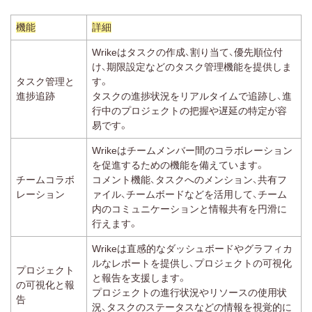
機能
詳細
Wrikeはタスクの作成、割り当て、優先順位付
け、期限設定などのタスク管理機能を提供しま
タスク管理と
す。
進捗追跡
タスクの進捗状況をリアルタイムで追跡し、進
行中のプロジェクトの把握や遅延の特定が容
易です。
Wrikeはチームメンバー間のコラボレーション
を促進するための機能を備えています。
チームコラボ
コメント機能、タスクへのメンション、共有フ
レーション
ァイル、チームボードなどを活用して、チーム
内のコミュニケーションと情報共有を円滑に
行えます。
Wrikeは直感的なダッシュボードやグラフィカ
ルなレポートを提供し、プロジェクトの可視化
プロジェクト
と報告を支援します。
の可視化と報
プロジェクトの進行状況やリソースの使用状
告
況、タスクのステータスなどの情報を視覚的に