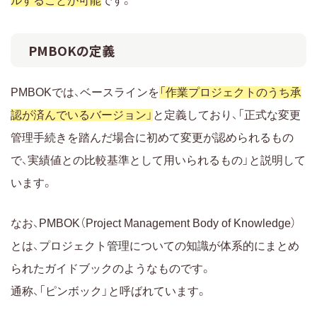
ルすることが可能
です。
PMBOKの定義
PMBOKでは、ベースラインを
「作業プロジェクトのうち承
認が済んでいるバージョン」
と定義しており、「正式な変更
管理手続きを踏んだ場合に初めて変更が認められるもの
で、実績値との比較基準として用いられるもの」と説明して
います。
なお、PMBOK（Project Management Body of Knowledge）
とは、プロジェクト管理についての知識が体系的にまとめ
られたガイドブックのようなものです。
通称、「ピンボック」と呼ばれています。