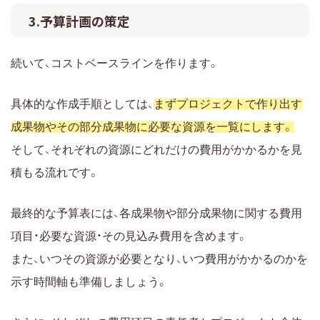
3.予算計画の策定
続いて、コストベースラインを作ります。
具体的な作成手順としては、
まずプロジェクトで作り出す
成果物やその部分成果物に必要な資源を一覧にします。
そして、それぞれの資源にどれだけの費用がかかるかを見
積もる流れです。
最終的な予算表には、各成果物や部分成果物に関する費用
項目・必要な資源・その見込み費用を含めます。
また、いつその資源が必要となり、いつ費用がかかるのかを
示す時間軸も準備しましょう。