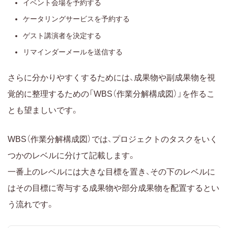
イベント会場を予約する
ケータリングサービスを予約する
ゲスト講演者を決定する
リマインダーメールを送信する
さらに分かりやすくするためには、成果物や副成果物を視
覚的に整理するための「WBS（作業分解構成図）」を作るこ
とも望ましいです。
WBS（作業分解構成図）では、プロジェクトのタスクをいく
つかのレベルに分けて記載します。
一番上のレベルには大きな目標を置き、その下のレベルに
はその目標に寄与する成果物や部分成果物を配置するとい
う流れです。