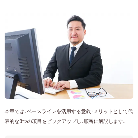
本章では、ベースラインを活用する意義・メリットとして代
表的な3つの項目をピックアップし、順番に解説します。