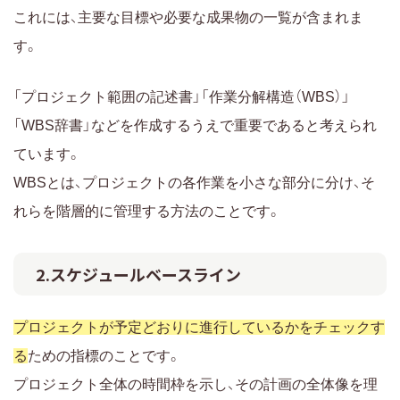
これには、主要な目標や必要な成果物の一覧が含まれま
す。
「プロジェクト範囲の記述書」「作業分解構造（WBS）」
「WBS辞書」などを作成するうえで重要であると考えられ
ています。
WBSとは、プロジェクトの各作業を小さな部分に分け、そ
れらを階層的に管理する方法のことです。
2.スケジュールベースライン
プロジェクトが予定どおりに進行しているかをチェックす
る
ための指標のことです。
プロジェクト全体の時間枠を示し、その計画の全体像を理