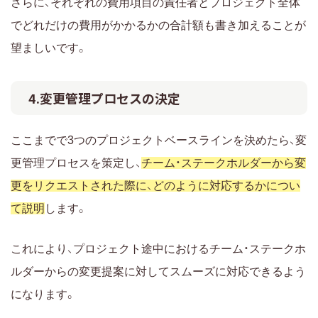
さらに、それぞれの費用項目の責任者とプロジェクト全体
でどれだけの費用がかかるかの合計額も書き加えることが
望ましいです。
4.変更管理プロセスの決定
ここまでで3つのプロジェクトベースラインを決めたら、変
更管理プロセスを策定し、
チーム・ステークホルダーから変
更をリクエストされた際に、どのように対応するかについ
て説明
します。
これにより、プロジェクト途中におけるチーム・ステークホ
ルダーからの変更提案に対してスムーズに対応できるよう
になります。