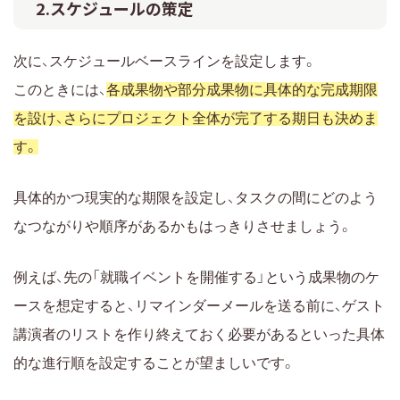
2.スケジュールの策定
次に、スケジュールベースラインを設定します。
このときには、
各成果物や部分成果物に具体的な完成期限
を設け、さらにプロジェクト全体が完了する期日も決めま
す。
具体的かつ現実的な期限を設定し、タスクの間にどのよう
なつながりや順序があるかもはっきりさせましょう。
例えば、先の「就職イベントを開催する」という成果物のケ
ースを想定すると、リマインダーメールを送る前に、ゲスト
講演者のリストを作り終えておく必要があるといった具体
的な進行順を設定することが望ましいです。