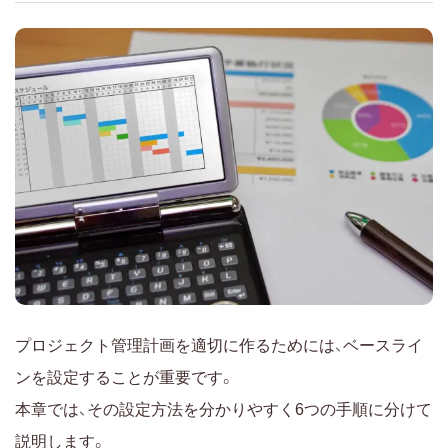
プロジェクト管理計画を適切に作るためには、ベースライ
ンを設定することが重要です。
本章では、その設定方法を分かりやすく6つの手順に分けて
説明します。