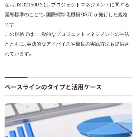
なお、ISO21500とは、プロジェクトマネジメントに関する
国際標準のことで、国際標準化機構（ISO）が発行した規格
です。
この規格では、一般的なプロジェクトマネジメントの手法
とともに、実践的なアドバイスや最良の実践方法も提供さ
れています。
ベースラインのタイプと活用ケース