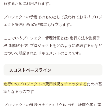
解するために利用されます。
プロジェクトの予定そのものとして扱われており、「プロジ
ェクト管理計画」の作成にも役立ちます。
ここでいうプロジェクト管理計画とは、進行方法や監視手
段、制御の仕方、プロジェクトをどのように終結するかなど
について明記されたドキュメントのことです。
3.コストベースライン
進行中のプロジェクトの費用状況をチェックする
ための基
準となるものです。
プロジェクトの進行は大まかに「立ち上げ」「計画立案」「実